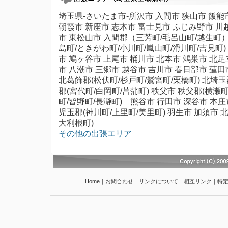
埼玉県-さいたま市-所沢市 入間市 狭山市 飯能
朝霞市 新座市 志木市 富士見市 ふじみ野市 川
市 東松山市 入間郡（三芳町/毛呂山町/越生町）
島町/ときがわ町/小川町/嵐山町/滑川町/吉見町)
市 鳩ヶ谷市 上尾市 桶川市 北本市 鴻巣市 北足
市 八潮市 三郷市 越谷市 吉川市 春日部市 蓮田
北葛飾郡(松伏町/杉戸町/鷲宮町/栗橋町) 北埼玉
郡(宮代町/白岡町/菖蒲町) 秩父市 秩父郡(横瀬
町/皆野町/長瀞町) 熊谷市 行田市 深谷市 本庄
児玉郡(神川町/上里町/美里町) 羽生市 加須市 
大利根町)
その他の出張エリア
Home
｜
お問合わせ
｜
リンクについて
｜
相互リンク
｜
特